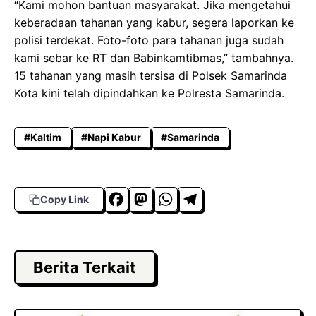
“Kami mohon bantuan masyarakat. Jika mengetahui
keberadaan tahanan yang kabur, segera laporkan ke
polisi terdekat. Foto-foto para tahanan juga sudah
kami sebar ke RT dan Babinkamtibmas,” tambahnya.
15 tahanan yang masih tersisa di Polsek Samarinda
Kota kini telah dipindahkan ke Polresta Samarinda.
#Kaltim
#Napi Kabur
#Samarinda
F
M
W
T
Copy Link
a
a
h
el
c
s
a
e
e
t
t
g
Berita Terkait
b
o
s
r
o
d
A
a