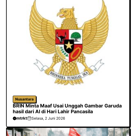
o
o
p
m
k
n
p
Nusantara
BRIN Minta Maaf Usai Unggah Gambar Garuda
hasil dari AI di Hari Lahir Pancasila
mtrkt
Selasa, 2 Juni 2026