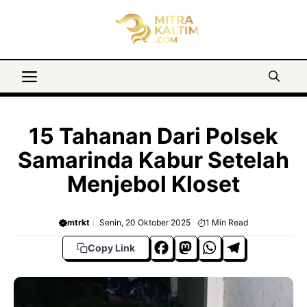
Langsung
ke
isi
Menu
15 Tahanan Dari Polsek
Samarinda Kabur Setelah
Menjebol Kloset
mtrkt
Senin, 20 Oktober 2025
1
Min Read
F
M
W
T
Copy Link
a
a
h
el
c
s
a
e