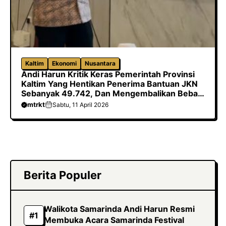
Kaltim
Ekonomi
Nusantara
Andi Harun Kritik Keras Pemerintah Provinsi
Kaltim Yang Hentikan Penerima Bantuan JKN
Sebanyak 49.742, Dan Mengembalikan Beban
Biaya Ke Kabupaten/Kota
mtrkt
Sabtu, 11 April 2026
Berita Populer
Walikota Samarinda Andi Harun Resmi
Membuka Acara Samarinda Festival