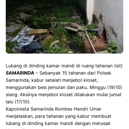
e
t
t
g
b
o
s
r
o
d
A
a
o
o
p
m
k
n
p
Lubang di dinding kamar mandi di ruang tahanan (ist)
SAMARINDA
– Sebanyak 15 tahanan dari Polsek
Samarinda, kabur setelah menjebol kloset,
menggunakan besi jemuran dan paku. Minggu (19/10)
siang. Aksinya menjebol kloset dilakukan mulai jumat
lalu (17/10).
Kapolresta Samarinda Kombes Hendri Umar
menjelaskan, para tahanan yang kabur membuat
lubang di dinding kamar mandi dengan merusak