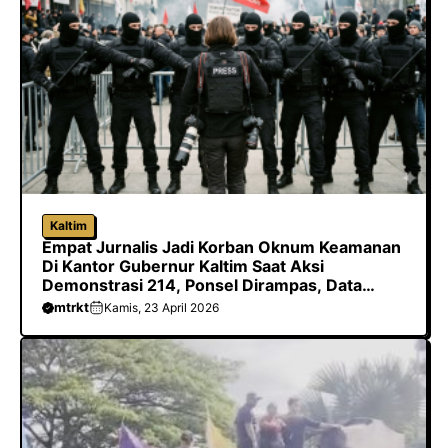
Kaltim
Empat Jurnalis Jadi Korban Oknum Keamanan
Di Kantor Gubernur Kaltim Saat Aksi
Demonstrasi 214, Ponsel Dirampas, Data
Dihapus Hingga Dilarang Meliput
mtrkt
Kamis, 23 April 2026