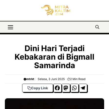
Langsung
ke
isi
Menu
Dini Hari Terjadi
Kebakaran di Bigmall
Samarinda
mtrkt
Selasa, 3 Juni 2025
2
Min Read
F
M
W
T
Copy Link
a
a
h
el
c
s
a
e