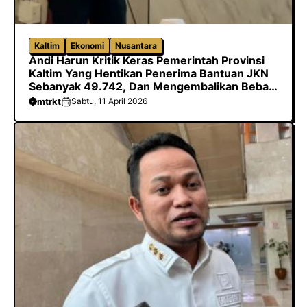
Kaltim
Ekonomi
Nusantara
Andi Harun Kritik Keras Pemerintah Provinsi
Kaltim Yang Hentikan Penerima Bantuan JKN
Sebanyak 49.742, Dan Mengembalikan Beban
Biaya Ke Kabupaten/Kota
mtrkt
Sabtu, 11 April 2026