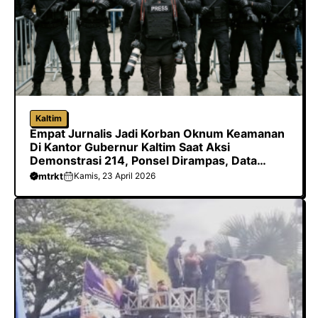
Kaltim
Empat Jurnalis Jadi Korban Oknum Keamanan
Di Kantor Gubernur Kaltim Saat Aksi
Demonstrasi 214, Ponsel Dirampas, Data
Dihapus Hingga Dilarang Meliput
mtrkt
Kamis, 23 April 2026