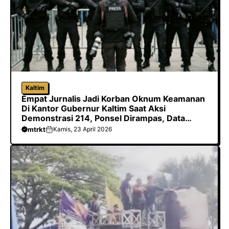
Kaltim
Empat Jurnalis Jadi Korban Oknum Keamanan
Di Kantor Gubernur Kaltim Saat Aksi
Demonstrasi 214, Ponsel Dirampas, Data
Dihapus Hingga Dilarang Meliput
mtrkt
Kamis, 23 April 2026