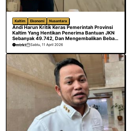
Kaltim
Ekonomi
Nusantara
Andi Harun Kritik Keras Pemerintah Provinsi
Kaltim Yang Hentikan Penerima Bantuan JKN
Sebanyak 49.742, Dan Mengembalikan Beban
Biaya Ke Kabupaten/Kota
mtrkt
Sabtu, 11 April 2026