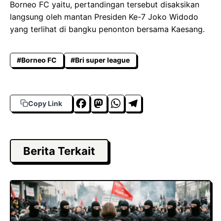
Borneo FC yaitu, pertandingan tersebut disaksikan
langsung oleh mantan Presiden Ke-7 Joko Widodo
yang terlihat di bangku penonton bersama Kaesang.
#Borneo FC
#Bri super league
F
M
W
T
Copy Link
a
a
h
el
c
s
a
e
e
t
t
g
Berita Terkait
b
o
s
r
o
d
A
a
o
o
p
m
k
n
p