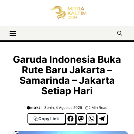
Langsung
ke
isi
Menu
Garuda Indonesia Buka
Rute Baru Jakarta –
Samarinda – Jakarta
Setiap Hari
mtrkt
Senin, 4 Agustus 2025
2
Min Read
F
M
W
T
Copy Link
a
a
h
el