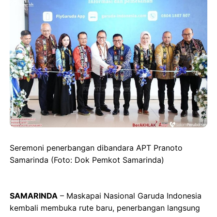
c
s
a
e
e
t
t
g
b
o
s
r
o
d
A
a
o
o
p
m
k
n
p
Seremoni penerbangan dibandara APT Pranoto
Samarinda (Foto: Dok Pemkot Samarinda)
SAMARINDA
– Maskapai Nasional Garuda Indonesia
kembali membuka rute baru, penerbangan langsung