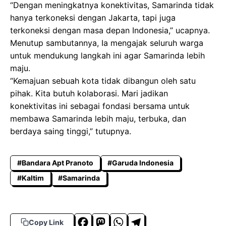
“Dengan meningkatnya konektivitas, Samarinda tidak
hanya terkoneksi dengan Jakarta, tapi juga
terkoneksi dengan masa depan Indonesia,” ucapnya.
Menutup sambutannya, Ia mengajak seluruh warga
untuk mendukung langkah ini agar Samarinda lebih
maju.
“Kemajuan sebuah kota tidak dibangun oleh satu
pihak. Kita butuh kolaborasi. Mari jadikan
konektivitas ini sebagai fondasi bersama untuk
membawa Samarinda lebih maju, terbuka, dan
berdaya saing tinggi,” tutupnya.
#Bandara Apt Pranoto
#Garuda Indonesia
#Kaltim
#Samarinda
F
M
W
T
Copy Link