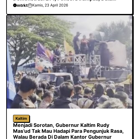
Dihapus Hingga Dilarang Meliput
mtrkt
Kamis, 23 April 2026
Kaltim
Menjadi Sorotan, Gubernur Kaltim Rudy
Mas’ud Tak Mau Hadapi Para Pengunjuk Rasa,
Walau Berada Di Dalam Kantor Gubernur