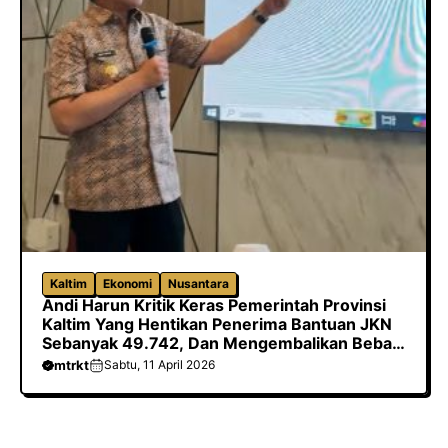
Kaltim
Ekonomi
Nusantara
Andi Harun Kritik Keras Pemerintah Provinsi
Kaltim Yang Hentikan Penerima Bantuan JKN
Sebanyak 49.742, Dan Mengembalikan Beban
Biaya Ke Kabupaten/Kota
mtrkt
Sabtu, 11 April 2026