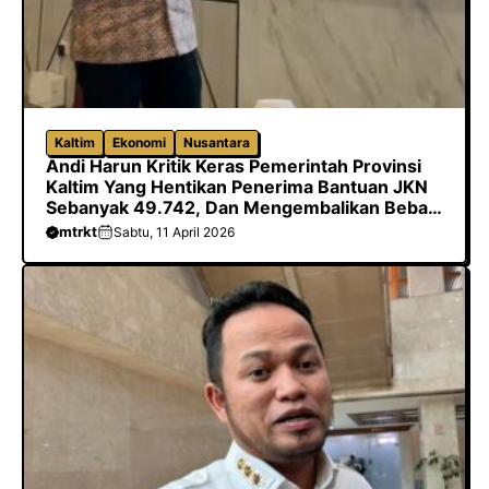
Kaltim
Ekonomi
Nusantara
Andi Harun Kritik Keras Pemerintah Provinsi
Kaltim Yang Hentikan Penerima Bantuan JKN
Sebanyak 49.742, Dan Mengembalikan Beban
Biaya Ke Kabupaten/Kota
mtrkt
Sabtu, 11 April 2026