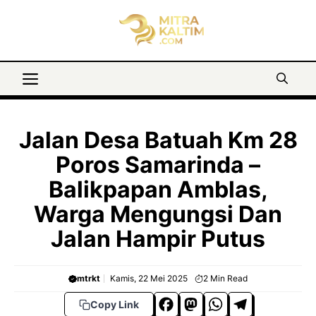
Langsung
ke
isi
Menu
Jalan Desa Batuah Km 28
Poros Samarinda –
Balikpapan Amblas,
Warga Mengungsi Dan
Jalan Hampir Putus
mtrkt
Kamis, 22 Mei 2025
2
Min Read
F
M
W
T
Copy Link