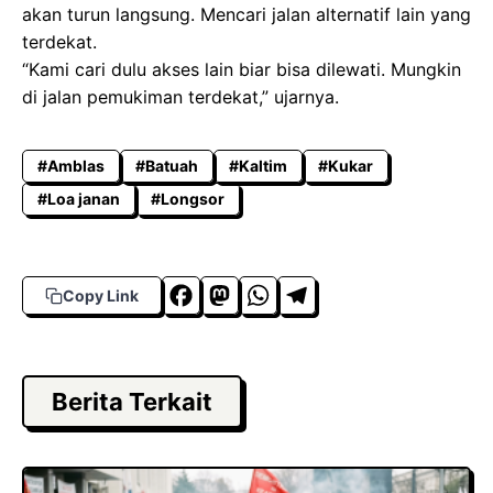
akan turun langsung. Mencari jalan alternatif lain yang
terdekat.
“Kami cari dulu akses lain biar bisa dilewati. Mungkin
di jalan pemukiman terdekat,” ujarnya.
#Amblas
#Batuah
#Kaltim
#Kukar
#Loa janan
#Longsor
F
M
W
T
Copy Link
a
a
h
el
c
s
a
e
e
t
t
g
Berita Terkait
b
o
s
r
o
d
A
a