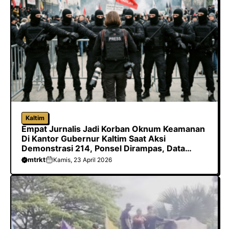
o
o
p
m
k
n
p
Kaltim
Empat Jurnalis Jadi Korban Oknum Keamanan
Di Kantor Gubernur Kaltim Saat Aksi
Demonstrasi 214, Ponsel Dirampas, Data
Dihapus Hingga Dilarang Meliput
mtrkt
Kamis, 23 April 2026