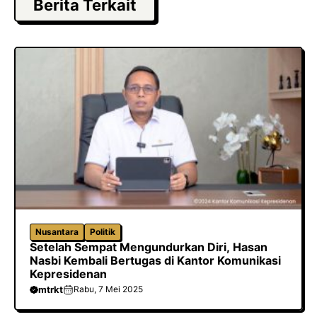
e
t
t
g
Berita Terkait
b
o
s
r
o
d
A
a
o
o
p
m
k
n
p
Nusantara
Politik
Setelah Sempat Mengundurkan Diri, Hasan
Nasbi Kembali Bertugas di Kantor Komunikasi
Kepresidenan
mtrkt
Rabu, 7 Mei 2025