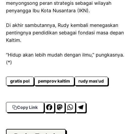
menyongsong peran strategis sebagai wilayah
penyangga Ibu Kota Nusantara (IKN).
Di akhir sambutannya, Rudy kembali menegaskan
pentingnya pendidikan sebagai fondasi masa depan
Kaltim.
“Hidup akan lebih mudah dengan ilmu,” pungkasnya.
(*)
gratis pol
pemprov kaltim
rudy mas'ud
F
M
W
T
Copy Link
a
a
h
el
c
s
a
e