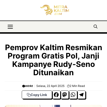
Langsung
ke
isi
Menu
Pemprov Kaltim Resmikan
Program Gratis Pol, Janji
Kampanye Rudy-Seno
Ditunaikan
mtrkt
Selasa, 22 April 2025
2
Min Read
F
M
W
T
Copy Link
a
a
h
el