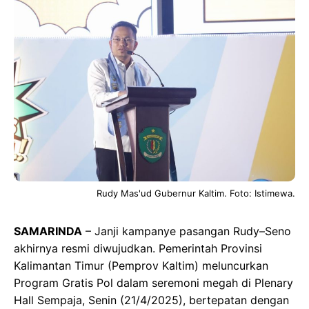
c
s
a
e
e
t
t
g
b
o
s
r
o
d
A
a
o
o
p
m
k
n
p
Rudy Mas'ud Gubernur Kaltim. Foto: Istimewa.
SAMARINDA
– Janji kampanye pasangan Rudy–Seno
akhirnya resmi diwujudkan. Pemerintah Provinsi
Kalimantan Timur (Pemprov Kaltim) meluncurkan
Program Gratis Pol dalam seremoni megah di Plenary
Hall Sempaja, Senin (21/4/2025), bertepatan dengan