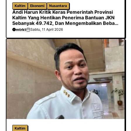
Kaltim
Ekonomi
Nusantara
Andi Harun Kritik Keras Pemerintah Provinsi
Kaltim Yang Hentikan Penerima Bantuan JKN
Sebanyak 49.742, Dan Mengembalikan Beban
Biaya Ke Kabupaten/Kota
mtrkt
Sabtu, 11 April 2026
Kaltim