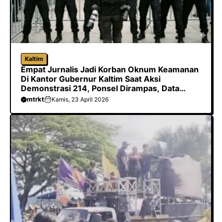
Kaltim
Empat Jurnalis Jadi Korban Oknum Keamanan
Di Kantor Gubernur Kaltim Saat Aksi
Demonstrasi 214, Ponsel Dirampas, Data
Dihapus Hingga Dilarang Meliput
mtrkt
Kamis, 23 April 2026