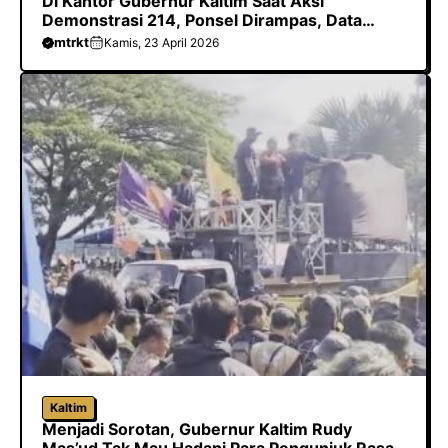
Di Kantor Gubernur Kaltim Saat Aksi
Demonstrasi 214, Ponsel Dirampas, Data
Dihapus Hingga Dilarang Meliput
mtrkt
Kamis, 23 April 2026
Kaltim
Menjadi Sorotan, Gubernur Kaltim Rudy