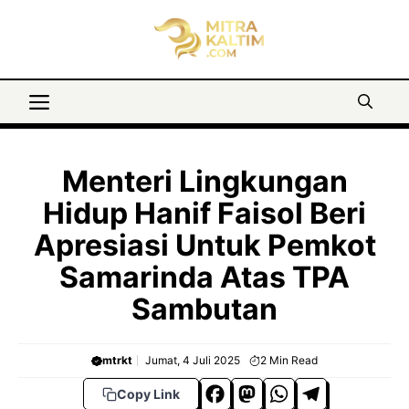
Langsung
ke
isi
Menu
Menteri Lingkungan
Hidup Hanif Faisol Beri
Apresiasi Untuk Pemkot
Samarinda Atas TPA
Sambutan
mtrkt
Jumat, 4 Juli 2025
2
Min Read
F
M
W
T
Copy Link