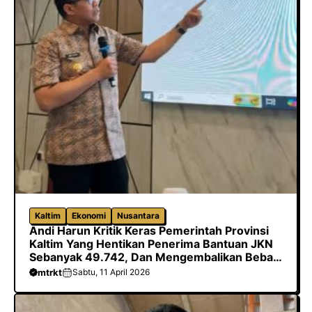
Kaltim
Ekonomi
Nusantara
Andi Harun Kritik Keras Pemerintah Provinsi
Kaltim Yang Hentikan Penerima Bantuan JKN
Sebanyak 49.742, Dan Mengembalikan Beban
Biaya Ke Kabupaten/Kota
mtrkt
Sabtu, 11 April 2026