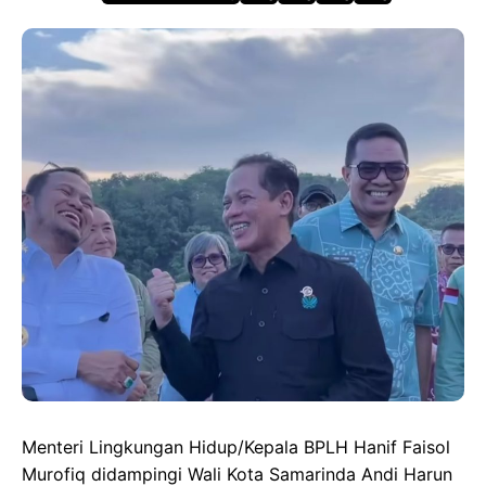
a
a
h
el
c
s
a
e
e
t
t
g
b
o
s
r
o
d
A
a
o
o
p
m
k
n
p
Menteri Lingkungan Hidup/Kepala BPLH Hanif Faisol
Murofiq didampingi Wali Kota Samarinda Andi Harun