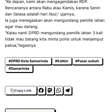
“Ke depan, kami akan mengagendakan RDP.
Rencananya antara Rabu atau Kamis, karena Senin
dan Selasa adalah hari libur,” ujarnya.
Ia juga menegaskan akan mengundang pemilik lahan
agar mau datang.
“Kalau nanti DPRD mengundang pemilik lahan 3 kali
tidak mau datang kita minta polisi untuk menjemput
paksa,”tegasnya
#DPRD Kota Samarinda
#Kaltim
#Pasar subuh
#Samarinda
F
M
W
T
Copy Link
a
a
h
el
c
s
a
e