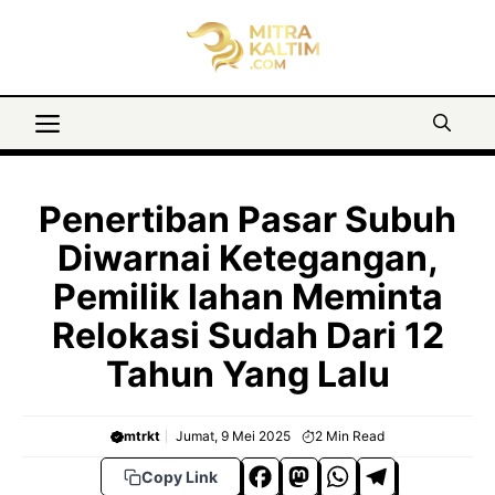
Langsung
ke
isi
Menu
Penertiban Pasar Subuh
Diwarnai Ketegangan,
Pemilik lahan Meminta
Relokasi Sudah Dari 12
Tahun Yang Lalu
mtrkt
Jumat, 9 Mei 2025
2
Min Read
F
M
W
T
Copy Link