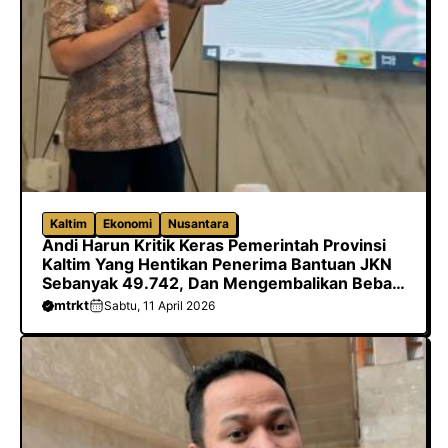
Kaltim
Ekonomi
Nusantara
Andi Harun Kritik Keras Pemerintah Provinsi
Kaltim Yang Hentikan Penerima Bantuan JKN
Sebanyak 49.742, Dan Mengembalikan Beban
Biaya Ke Kabupaten/Kota
mtrkt
Sabtu, 11 April 2026