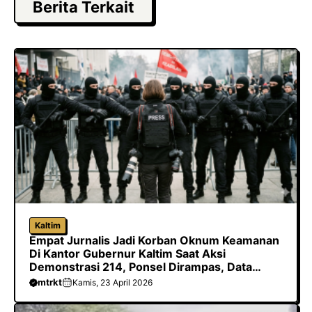
e
t
t
g
Berita Terkait
b
o
s
r
o
d
A
a
o
o
p
m
k
n
p
Kaltim
Empat Jurnalis Jadi Korban Oknum Keamanan
Di Kantor Gubernur Kaltim Saat Aksi
Demonstrasi 214, Ponsel Dirampas, Data
Dihapus Hingga Dilarang Meliput
mtrkt
Kamis, 23 April 2026