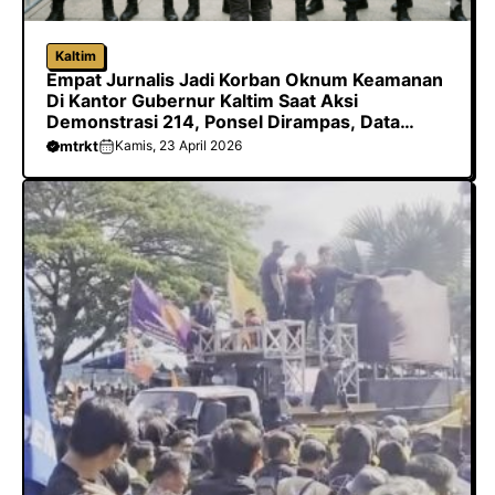
Kaltim
Empat Jurnalis Jadi Korban Oknum Keamanan
Di Kantor Gubernur Kaltim Saat Aksi
Demonstrasi 214, Ponsel Dirampas, Data
Dihapus Hingga Dilarang Meliput
mtrkt
Kamis, 23 April 2026