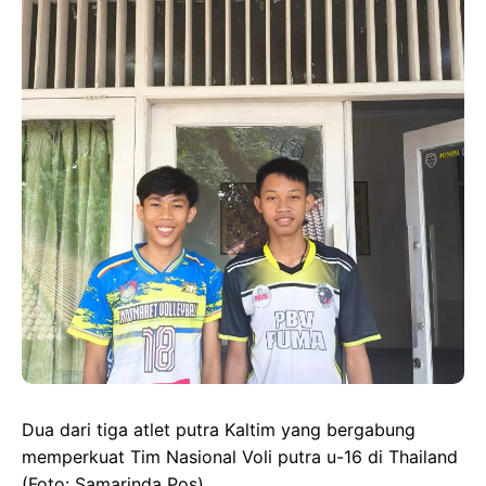
c
s
a
e
e
t
t
g
b
o
s
r
o
d
A
a
o
o
p
m
k
n
p
Dua dari tiga atlet putra Kaltim yang bergabung
memperkuat Tim Nasional Voli putra u-16 di Thailand
(Foto: Samarinda Pos)