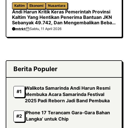
Kaltim
Ekonomi
Nusantara
Andi Harun Kritik Keras Pemerintah Provinsi
Kaltim Yang Hentikan Penerima Bantuan JKN
Sebanyak 49.742, Dan Mengembalikan Beban
Biaya Ke Kabupaten/Kota
mtrkt
Sabtu, 11 April 2026
Berita Populer
Walikota Samarinda Andi Harun Resmi
Membuka Acara Samarinda Festival
2025 Padi Reborn Jadi Band Pembuka
iPhone 17 Terancam Gara-Gara Bahan
‘Langka’ untuk Chip