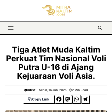
Langsung
ke
isi
Menu
Tiga Atlet Muda Kaltim
Perkuat Tim Nasional Voli
Putra U-16 di Ajang
Kejuaraan Voli Asia.
mtrkt
Senin, 16 Juni 2025
2
Min Read
F
M
W
T
Copy Link
a
a
h
el