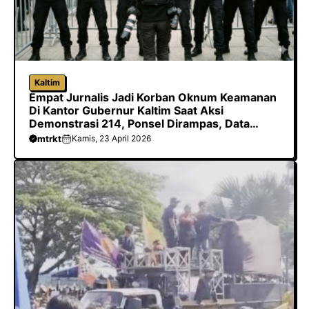
Kaltim
Empat Jurnalis Jadi Korban Oknum Keamanan
Di Kantor Gubernur Kaltim Saat Aksi
Demonstrasi 214, Ponsel Dirampas, Data
Dihapus Hingga Dilarang Meliput
mtrkt
Kamis, 23 April 2026