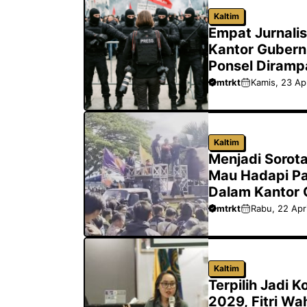
o
o
p
m
Kaltim
k
n
p
Empat Jurnali
Kantor Gubern
Ponsel Diramp
Meliput
mtrkt
Kamis, 23 Ap
Kaltim
Menjadi Sorot
Mau Hadapi Pa
Dalam Kantor 
mtrkt
Rabu, 22 Apr
Kaltim
Terpilih Jadi 
2029, Fitri Wa