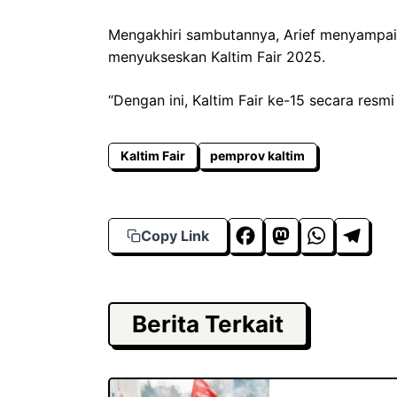
Mengakhiri sambutannya, Arief menyampaik
menyukseskan Kaltim Fair 2025.
“Dengan ini, Kaltim Fair ke-15 secara resmi
Kaltim Fair
pemprov kaltim
F
M
W
T
Copy Link
a
a
h
el
c
s
a
e
e
t
t
g
Berita Terkait
b
o
s
r
o
d
A
a