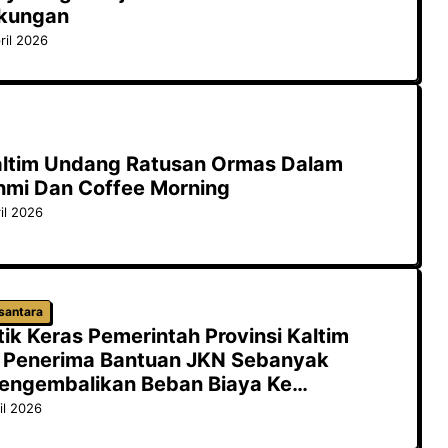
gkungan
ril 2026
ltim Undang Ratusan Ormas Dalam
ahmi Dan Coffee Morning
il 2026
santara
tik Keras Pemerintah Provinsi Kaltim
 Penerima Bantuan JKN Sebanyak
engembalikan Beban Biaya Ke
ta
il 2026