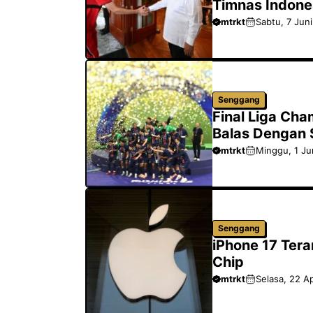
Timnas Indone
mtrkt
Sabtu, 7 Jun
Senggang
Final Liga Cha
Balas Dengan S
mtrkt
Minggu, 1 Ju
Senggang
iPhone 17 Ter
Chip
mtrkt
Selasa, 22 Ap