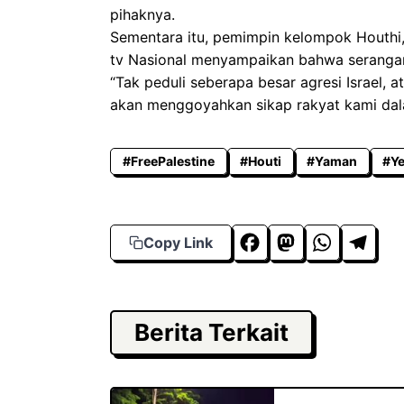
pihaknya.
Sementara itu, pemimpin kelompok Houthi,
tv Nasional menyampaikan bahwa serangan
“Tak peduli seberapa besar agresi Israel, 
akan menggoyahkan sikap rakyat kami dal
#FreePalestine
#Houti
#Yaman
#Ye
F
M
W
T
Copy Link
a
a
h
el
c
s
a
e
e
t
t
g
Berita Terkait
b
o
s
r
o
d
A
a