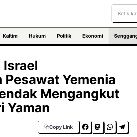
Search
Kaltim
Hukum
Politik
Ekonomi
Senggan
Israel
 Pesawat Yemenia
Hendak Mengangkut
ri Yaman
F
M
W
T
Copy Link